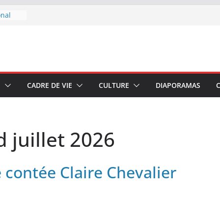
onal
 boire
u 7 au
E
CADRE DE VIE
CULTURE
DIAPORAMAS
–
di 4
 juillet 2026
contée Claire Chevalier