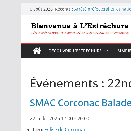
Passer
Récents :
Arrêté préfectoral et kit nati
6 août 2026
au
sécheresse
Distribution d’eau pour les
contenu
habitants de la commune de
L’Estréchure.
L’Estréchure :Interdiction de
l’eau du robinet
Fête votive de L’Estréchure d
DÉCOUVRIR L’ESTRÉCHURE
MAIRI
9 août 2026
Festiborgne 2026 : Peyrolles 
Corconac – L’estréchure mar
août 2026
Événements : 22nd
SMAC Corconac Balade 
22 juillet 2026 17:00
–
20:00
Lieu:
Eglise de Corconac