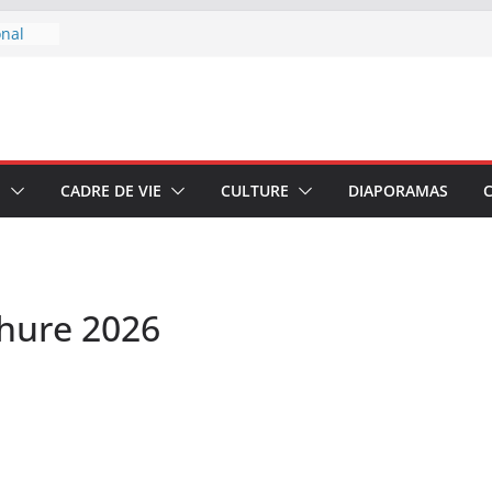
onal
 boire
u 7 au
E
CADRE DE VIE
CULTURE
DIAPORAMAS
–
di 4
chure 2026