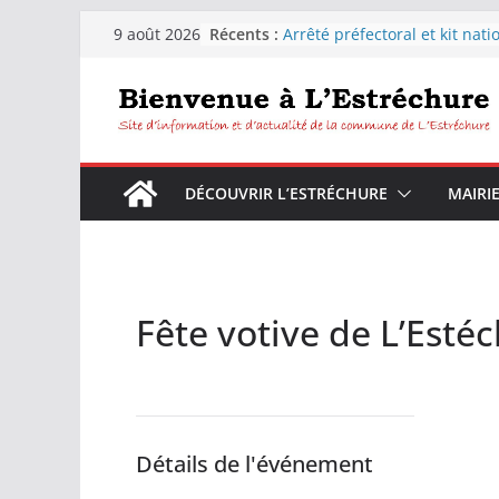
Passer
Récents :
Arrêté préfectoral et kit nati
9 août 2026
au
sécheresse
Distribution d’eau pour les
contenu
habitants de la commune de
L’Estréchure.
L’Estréchure :Interdiction de
l’eau du robinet
Fête votive de L’Estréchure d
DÉCOUVRIR L’ESTRÉCHURE
MAIRI
9 août 2026
Festiborgne 2026 : Peyrolles 
Corconac – L’estréchure mar
août 2026
Fête votive de L’Esté
Détails de l'événement