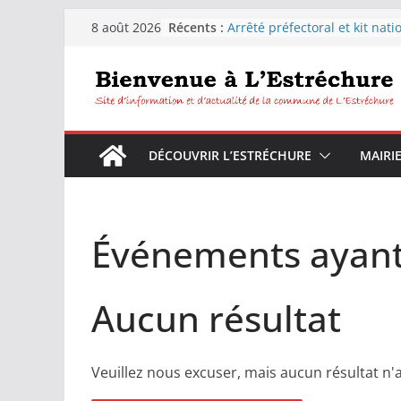
Passer
Récents :
Arrêté préfectoral et kit nati
8 août 2026
au
sécheresse
Distribution d’eau pour les
contenu
habitants de la commune de
L’Estréchure.
L’Estréchure :Interdiction de
l’eau du robinet
Fête votive de L’Estréchure d
DÉCOUVRIR L’ESTRÉCHURE
MAIRI
9 août 2026
Festiborgne 2026 : Peyrolles 
Corconac – L’estréchure mar
août 2026
Événements ayant 
Aucun résultat
Veuillez nous excuser, mais aucun résultat n