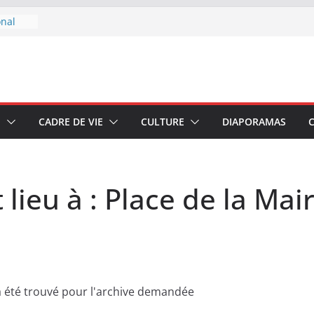
onal
 boire
u 7 au
E
CADRE DE VIE
CULTURE
DIAPORAMAS
–
di 4
lieu à :
Place de la Mair
'a été trouvé pour l'archive demandée