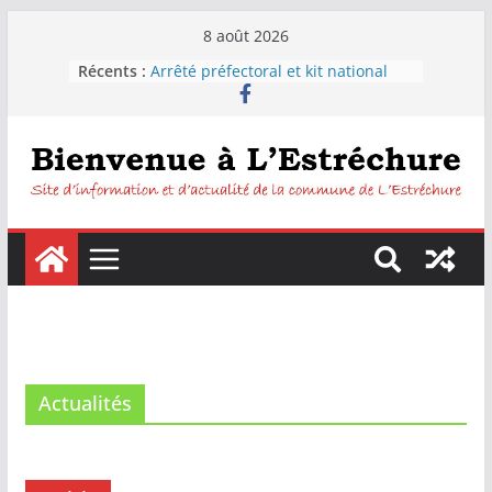
8 août 2026
Récents :
Arrêté préfectoral et kit national
sécheresse
Distribution d’eau pour les
habitants de la commune de
L’Estréchure.
L’Estréchure :Interdiction de boire
l’eau du robinet
Fête votive de L’Estréchure du 7 au
9 août 2026
Festiborgne 2026 : Peyrolles –
Corconac – L’estréchure mardi 4
août 2026
Actualités