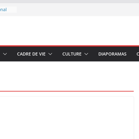
onal
 boire
u 7 au
E
CADRE DE VIE
CULTURE
DIAPORAMAS
–
di 4