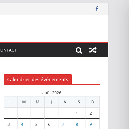
CONTACT
Calendrier des événements
août 2026
L
M
M
J
V
S
D
1
2
3
4
5
6
7
8
9