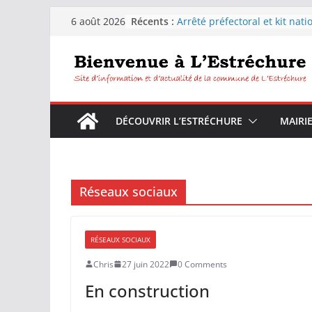
Passer
Récents :
Arrêté préfectoral et kit nati
6 août 2026
au
sécheresse
Distribution d’eau pour les
contenu
habitants de la commune de
L’Estréchure.
L’Estréchure :Interdiction de
l’eau du robinet
Fête votive de L’Estréchure d
DÉCOUVRIR L’ESTRÉCHURE
MAIRI
9 août 2026
Festiborgne 2026 : Peyrolles 
Corconac – L’estréchure mar
août 2026
Réseaux sociaux
RÉSEAUX SOCIAUX
Chris
27 juin 2022
0 Comments
En construction