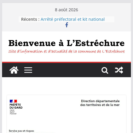
Passer
8 août 2026
au
Récents :
Arrêté préfectoral et kit national
contenu
sécheresse
Distribution d’eau pour les
habitants de la commune de
L’Estréchure.
L’Estréchure :Interdiction de boire
l’eau du robinet
Fête votive de L’Estréchure du 7 au
9 août 2026
Festiborgne 2026 : Peyrolles –
Corconac – L’estréchure mardi 4
août 2026