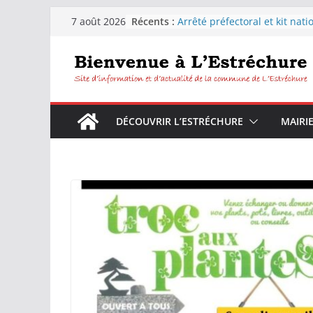
Passer
Récents :
Arrêté préfectoral et kit nati
7 août 2026
au
sécheresse
Distribution d’eau pour les
contenu
habitants de la commune de
L’Estréchure.
L’Estréchure :Interdiction de
l’eau du robinet
Fête votive de L’Estréchure d
DÉCOUVRIR L’ESTRÉCHURE
MAIRI
9 août 2026
Festiborgne 2026 : Peyrolles 
Corconac – L’estréchure mar
août 2026