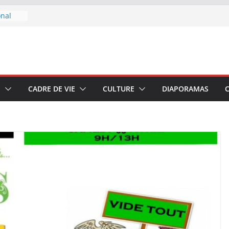
onal
 boire
u 7 au
E
CADRE DE VIE
CULTURE
DIAPORAMAS
–
di 4