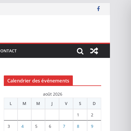
CONTACT
Calendrier des événements
août 2026
L
M
M
J
V
S
D
1
2
3
4
5
6
7
8
9