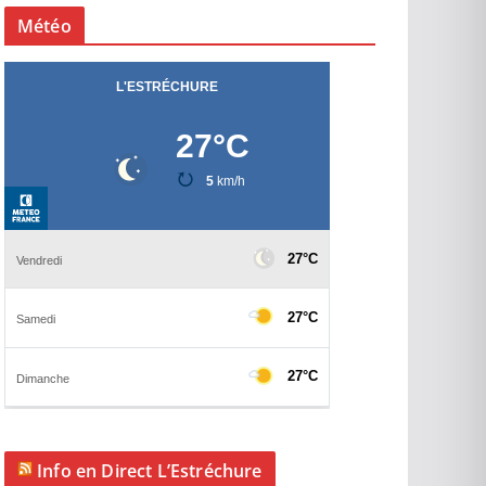
Météo
Info en Direct L’Estréchure