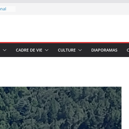
onal
 boire
u 7 au
E
CADRE DE VIE
CULTURE
DIAPORAMAS
–
di 4