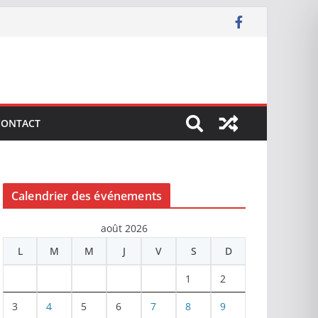
CONTACT
Calendrier des événements
août 2026
L
M
M
J
V
S
D
1
2
3
4
5
6
7
8
9