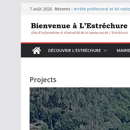
Récents :
Arrêté préfectoral et kit nati
7 août 2026
sécheresse
Distribution d’eau pour les
habitants de la commune de
L’Estréchure.
L’Estréchure :Interdiction de
l’eau du robinet
Fête votive de L’Estréchure d
DÉCOUVRIR L’ESTRÉCHURE
MAIRI
9 août 2026
Festiborgne 2026 : Peyrolles 
Corconac – L’estréchure mar
août 2026
Projects