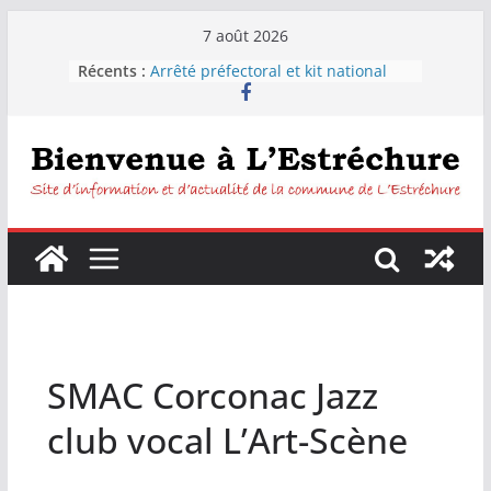
Passer
7 août 2026
au
Récents :
Arrêté préfectoral et kit national
contenu
sécheresse
Distribution d’eau pour les
habitants de la commune de
L’Estréchure.
L’Estréchure :Interdiction de boire
l’eau du robinet
Fête votive de L’Estréchure du 7 au
9 août 2026
Festiborgne 2026 : Peyrolles –
Corconac – L’estréchure mardi 4
août 2026
SMAC Corconac Jazz
club vocal L’Art-Scène