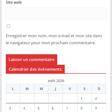
Site web
Enregistrer mon nom, mon e-mail et mon site dans
le navigateur pour mon prochain commentaire.
Calendrier des événements
août 2026
L
M
M
J
V
S
D
1
2
3
4
5
6
7
8
9