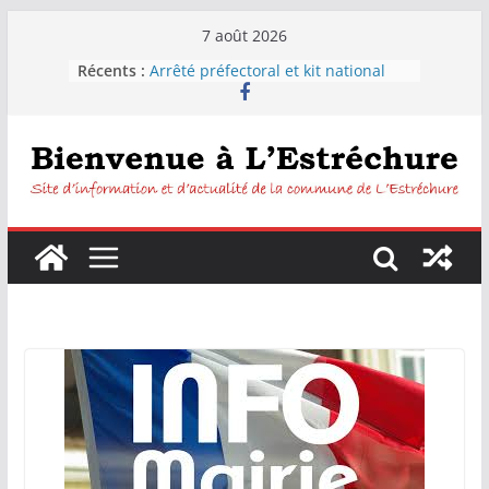
Passer
7 août 2026
au
Récents :
Arrêté préfectoral et kit national
contenu
sécheresse
Distribution d’eau pour les
habitants de la commune de
L’Estréchure.
L’Estréchure :Interdiction de boire
l’eau du robinet
Fête votive de L’Estréchure du 7 au
9 août 2026
Festiborgne 2026 : Peyrolles –
Corconac – L’estréchure mardi 4
août 2026