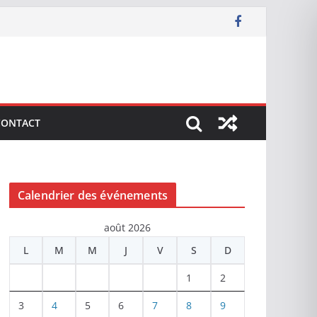
CONTACT
Calendrier des événements
août 2026
L
M
M
J
V
S
D
1
2
3
4
5
6
7
8
9