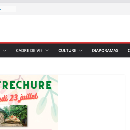
u 7 au
–
di 4
onal
E
CADRE DE VIE
CULTURE
DIAPORAMAS
 boire