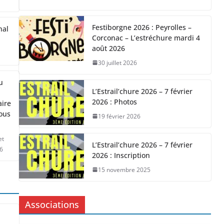
Festiborgne 2026 : Peyrolles –
nal
Corconac – L’estréchure mardi 4
août 2026
30 juillet 2026
u
L’Estrail’chure 2026 – 7 février
2026 : Photos
aire
ous
19 février 2026
et
L’Estrail’chure 2026 – 7 février
6
2026 : Inscription
15 novembre 2025
Associations