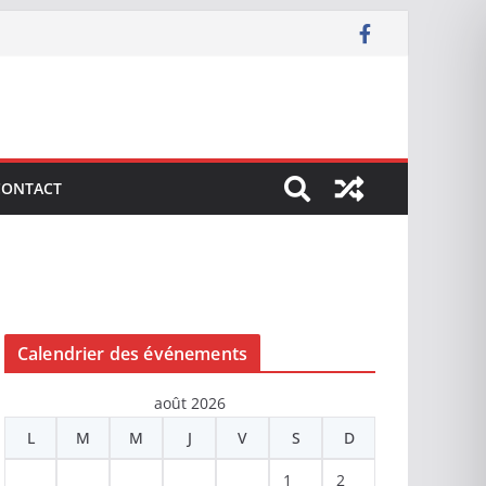
CONTACT
Calendrier des événements
août 2026
L
M
M
J
V
S
D
1
2