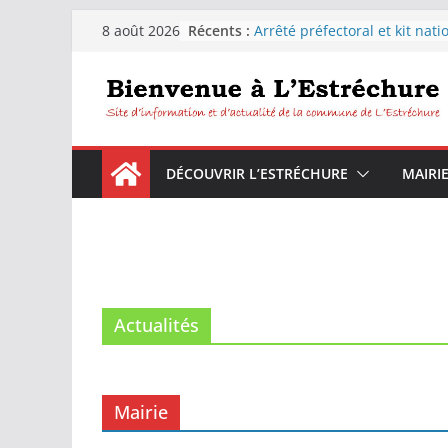
Récents :
Arrêté préfectoral et kit nati
8 août 2026
sécheresse
Distribution d’eau pour les
habitants de la commune de
L’Estréchure.
L’Estréchure :Interdiction de
l’eau du robinet
Fête votive de L’Estréchure d
DÉCOUVRIR L’ESTRÉCHURE
MAIRI
9 août 2026
Festiborgne 2026 : Peyrolles 
Corconac – L’estréchure mar
août 2026
Actualités
Mairie