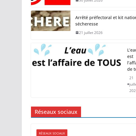
30 juillet 2026
Arrêté préfectoral et kit natio
sécheresse
21 juillet 2026
L’ea
est
l’aff
de t
21
juill
202
Réseaux sociaux
RÉSEAUX SOCIAUX