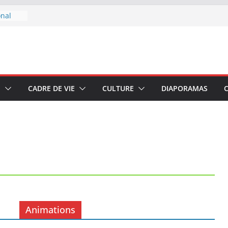
onal
 boire
u 7 au
E
CADRE DE VIE
CULTURE
DIAPORAMAS
–
di 4
Animations