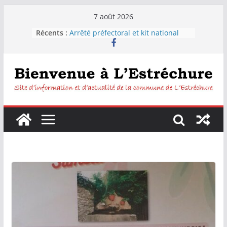
Passer
7 août 2026
au
Récents :
Arrêté préfectoral et kit national
contenu
sécheresse
Distribution d’eau pour les
habitants de la commune de
L’Estréchure.
L’Estréchure :Interdiction de boire
l’eau du robinet
Fête votive de L’Estréchure du 7 au
9 août 2026
Festiborgne 2026 : Peyrolles –
Corconac – L’estréchure mardi 4
août 2026